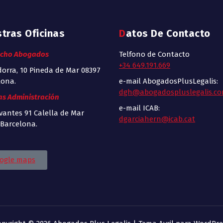
stras Oficinas
Datos De Contacto
cho Abogados
Telfono de Contacto
+34 649.191.669
orra, 10 Pineda de Mar 08397
lona.
e-mail AbogadosPlusLegalis:
dgh@abogadospluslegalis.c
as Administración
e-mail ICAB:
vantes 91 Calella de Mar
dgarciahern@icab.cat
 Barcelona.
ogle maps