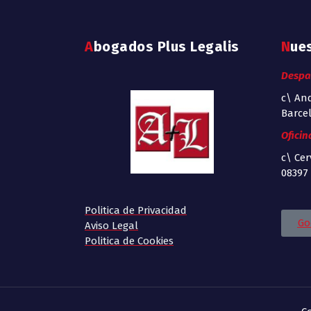
Abogados Plus Legalis
Nue
Despa
c\ And
Barce
Oficin
c\ Cer
08397
Politica de Privacidad
Go
Aviso Legal
Politica de Cookies