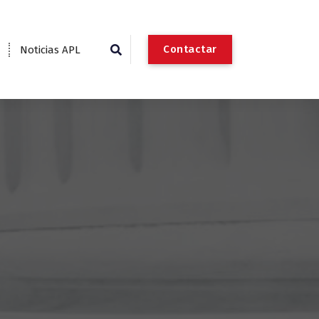
C
o
n
t
a
c
t
a
r
Noticias APL