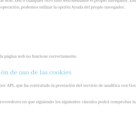
 de MAC Led o cualquier otro sitio web mediante el propio navegador. Los 
a operación, podemos utilizar la opción Ayuda del propio navegador.
 la página web no funcione correctamente.
ión de uso de las cookies
por APL, que ha contratado la prestación del servicio de analítica con Go
veedores en que siguiendo los siguientes vínculos podrá comprobar las 