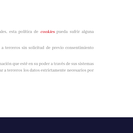
les, esta política de
cookies
pueda sufrir alguna
a terceros sin solicitud de previo consentimiento
mación que esté en su poder a través de sus sistemas
ar a terceros los datos estrictamente necesarios por