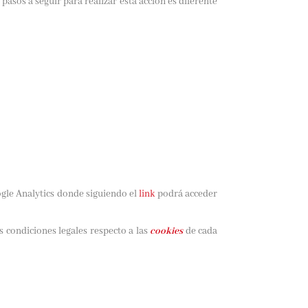
pasos a seguir para realizar esta acción es diferente
ogle Analytics donde siguiendo el
link
podrá acceder
condiciones legales respecto a las
cookies
de cada